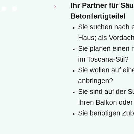
Ihr Partner für Sä
tseite
Pic-Stein
GmiasgArtl
Ko
Betonfertigteile!
Sie suchen nach e
Haus; als Vordach
Sie planen einen 
im Toscana-Stil?
Sie wollen auf ei
anbringen?
Sie sind auf der S
Ihren Balkon oder
Sie benötigen Zu
Referenzen